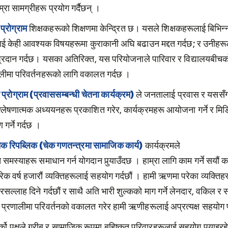
्रा सामग्रीहरू प्रयोग गर्दैछन् ।
प्रोग्राम
शिक्षकहरूको शिक्षणमा केन्द्रित छ। यसले शिक्षकहरूलाई बिभिन्न
 केही आवश्यक विषयहरूमा कुराकानी अघि बढाउन मद्दत गर्दछ; र उनीहरूला
प्रदान गर्दछ। यसका अतिरिक्त, यस परियोजनाले पारिवार र विद्यालयबीचको
णालीमा परिवर्तनहरूको लागि वकालत गर्दछ ।
प्रोग्राम (प्रवाससम्बन्धी चेतना कार्यक्रम)
ले जनतालाई प्रवास र यससँ
लेषणात्मक अध्ययनहरू प्रकाशित गरेर, कार्यक्रमहरू आयोजना गर्ने र मिड
गर्ने गर्दछ ।
ेक रिपब्लिक (चेक गणतन्त्रमा सामाजिक कार्य)
कार्यक्रमले
स्याहरू समाधान गर्न योगदान पुर्‍याउँदछ । हाम्रा लागि काम गर्ने सयौं कर
रेक वर्ष हजारौं व्यक्तिहरूलाई सहयोग गर्दछौं । हामी ऋणमा परेका व्यक्ति
रसल्लाह दिने गर्दछौं र साथै अति भारी शुल्कको माग गर्ने लेनदार, वकिल र स
ी प्रणालीमा परिवर्तनको वकालत गरेर हामी ऋणीहरूलाई अप्रत्यक्ष सहयोग प
्को पक्षले गरीब र सामाजिक रूपमा बहिष्कृत परिवारहरूलाई सहयोग पुर्‍याइ