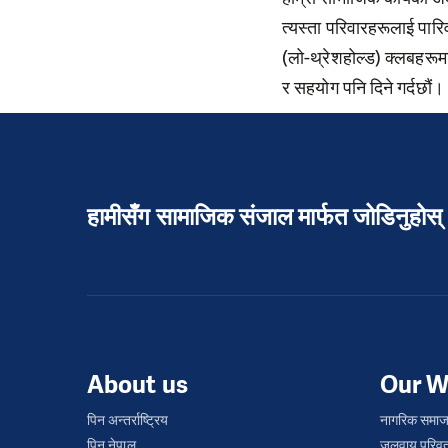
त्यस्ता परिवारहरूलाई पार
(लो-थ्रेशहोल्ड) क्लबहरूमा
र सहयोग पनि दिने गर्दछौं।
हामीसँग सामाजिक संजाल मार्फत जोडिनुहोस्
About us
Our W
पिन अन्तर्राष्ट्रिय
नागरिक समाज
पिन नेपाल
जलवायु परिवर