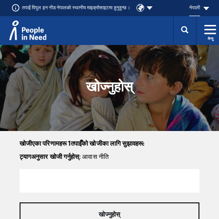
तपाईं पिपुल इन नीड नेपालको स्थानीय माइक्रोसाइटमा हुनुहुन्छ ।
नेपाली
मेन्यु
Přeskočit na obsah
खोज्नुहोस्
खोजीएका परिणामहरू 1तपाईँको खोजीका लागि सुझावहरू:
ट्यागअनुसार खोजी गर्नुहोस्
: आवास नीति