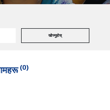
(0)
णामहरू