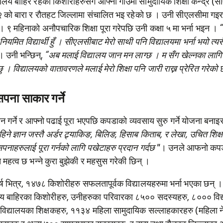
यालय बाहिर रहेका किशोरीहरुसँग आफ्नो गाउँमा सामुदायिक शिक्षा केन्द्र 
२ को बारा र रौतहट जिल्लामा संचालित भइ रहेको छ । उनी सीएलसीमा गइरह
 ९ महिनाको अनौपचारिक शिक्षा पूरा गरेपछि उनी कक्षा ५ मा भर्ना भइन ।
“
नियमित विद्यार्थी हुँ । सीएलसीबाट मेरो साथी पनि विद्यालयमा भर्ना भयो त्यसैले
। उनी भन्छिन्,
“अब मलाई विद्यालय जान मन लाग्छ । म सँग खेल्नका लागि 
छु । विद्यालयको वातावरणले मलाई मेरो शिक्षा पनि जारी राख्न प्रेरित गरेको
सपना साकार गर्ने
न गर्ने र आफ्नो पढाई पूरा भएपछि कपडाको व्यवसाय सुरु गर्ने योजना बनाइर
िने ज्ञान
जस्तै
अर्डर ट्र्याकिङ,
बिलिङ
, हिसाब किताब, र लेखा, उचित शिक्
सपनाहरुलाई पूरा गर्नको लागि पखेटाहरु प्रदान गर्दछ "
। उनले आफनो कप
ि महत्व छ भन्ने
कुरा
बुझेकी र महसुस गरेकी छिन् ।
र्ष भित्र, १४७८ किशोरीहरु सफलतापूर्वक विद्यालयहरुमा भर्ना भएका छन् ।
य बाहिरका किशोरीहरु, उनीहरुका परिवारका ८५०० सदस्यहरु, ८००० विद्य
विद्यालयका शिक्षकहरु, ११३४ महिला सामुदायिक सल्लाहकारहरु (महिला ने