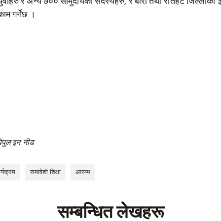
युवाहरु र अन्य ७०० सामुदायका सदस्यहरु, र बारा तथा रौतहट जिल्लाका 
ाम गर्नेछ ।
िपुल इन नीड
ार्यक्रम
समावेशी शिक्षा
आरम्भ
सम्बन्धित लेखहरू