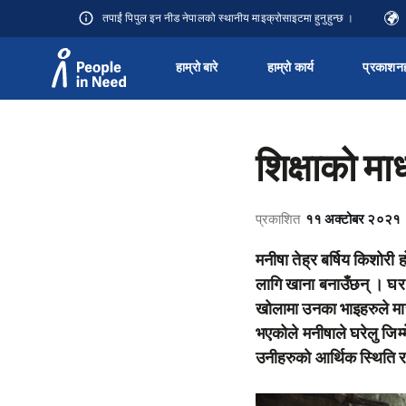
तपाईं पिपुल इन नीड नेपालको स्थानीय माइक्रोसाइटमा हुनुहुन्छ ।
हाम्रो बारे
हाम्रो कार्य
प्रकाशन
Přeskočit na obsah
शिक्षाको म
प्रकाशित
११ अक्टोबर २०२१
मनीषा तेह्र बर्षिय किशोर
लागि खाना बनाउँछन् । घर
खोलामा उनका भाइहरुले मार
भएकोले मनीषाले घरेलु जिम्
उनीहरुको आर्थिक स्थिति रा