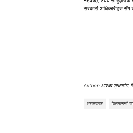
नेटवर्क), ४०० सामुदायिक 
सरकारी अधिकारीहरु सँग क
Author: आस्था प्रधानांग, प
अल्पसंख्यक
शिक्षासम्बन्धी क