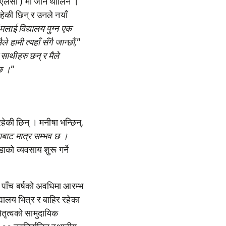
(सीएलसी ) मा जान थालिन ।
ेकी छिन् र उनले नयाँ
मलाई विद्यालय पुग्न एक
 हामी त्यहाँ सँगै जान्छौं,"
साथीहरु छन् र मैले
 छ ।"
हेकी छिन् । मनीषा भन्छिन्,
षाबाट मात्र सम्भव छ ।
डा
को
व्यवसाय शुरू गर्ने
 पाँच बर्षको अवधिमा आरम्भ
ालय भित्र र बाहिर रहेका
तृत्वको सामुदायिक