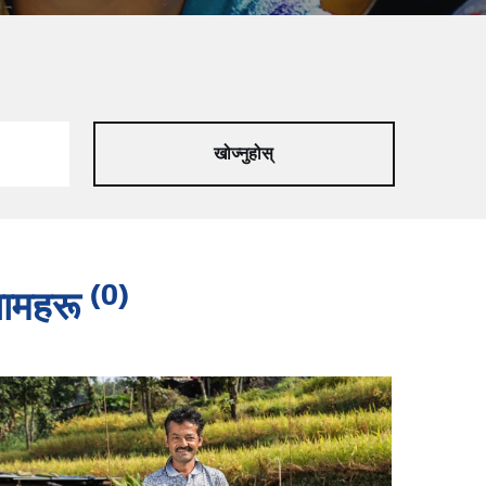
(0)
णामहरू