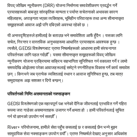
विपद् जोखिम न्यूनीकरण (DRR) योजना निर्माणमा समावेशीकरण प्रवर्द्धन गर्ने
प्रयासहरूको बाबजुद सांस्कृतिक मान्यता र पर्याप्त सचेतनाको अभावका कारण
महिलाहरू, अपाङ्गता भएका व्यक्तिहरू, भूमिहीन परिवारहरू तथा अन्य सीमान्तकृत
समूहहरूको आवाज अझै पनि दबिएको अवस्था रहेको छ ।
यी अन्तरदृष्टिहरुले हामीलाई के बताउछ भने समावेशिता आफैं हुँदैन । यसका लागि
सचेत, निरन्तर र वास्तविक अनुभवहरूमा आधारित प्रयासहरू आवश्यक हुन्छ ।
त्यसैले, GEDSI विश्लेषणबाट प्राप्त निष्कर्षहरूको आधारमा हामी संरचनागत
परिवर्तनका लागि पहल गर्दछौँ । यसमा सीमान्तकृत समूहहरूको विवद् जोखिम
न्युनीकरण योजना प्रक्रियामा सक्रिय सहभागिता सुनिश्चित गर्न वकालत गर्ने र लामो
समयदेखि ओझेलमा परेका आवाजहरूलाई समेट्ने रणनीतिहरू विकास गर्ने कार्य समावेश
छन् । किनभने जब प्रत्येक व्यक्तिलाई स्थान र आवाज सुनिश्चित हुन्छ, तब मात्र
समुदायहरू अझ सशक्त र दिगो बन्छन्।
परिवर्तनको निम्ति असमानताको नक्साङ्कन
GEDSI विश्लेषणको एक महत्वपूर्ण पक्ष भनेको दैनिक जीवनलाई प्रभावित गर्ने गहिरा
रूपमा जरा गाडेका असमानताहरू उजागर गर्ने क्षमता हो । हामी परिवर्तनलाई सुचित
गर्न यो ज्ञानको उपयोग गर्न सक्छौँ ।
River+ परियोजनामा, हामीले सेवा पहुँच कसलाई छ र कसलाई छैन भन्ने बुझ्न
सामुदायिक सेवा नक्साङ्कन उपयोग गर्‍यौँ । प्राप्त निष्कर्षले देखाए अनुसार अधिकांश