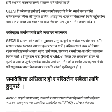
हामी स्थानीय सरकारहरूसँग वकालत पनि गरिरहेका छौं ।
GEDSI विश्लेषणले हामीलाई ज्येष्ठ नागरिकहरुको निम्ति न्यानो कपडादेखि
महिलाहरुको निम्ति सीपमुलक तालिम, अपाङ्गता भएको व्यक्तिहरुको निम्ति पहुँचयोग्य
यातायात लगायत आवश्यकतामा आधारित सहायता प्राप्त गर्न सहयोग गर्दछ ।
प्रतिबद्धता कार्यान्वयनको लागि व्यवहारमा रूपान्तरण
GEDSI विश्लेषणमार्फत हामी समुदायका अनुभव, चुनौती र संघर्षहरू संकलन गर्छौं र
असमानताहरू घटाउने समाधानहरू प्रस्ताव गर्छौं । बहिष्करणको उच्च जोखिममा
रहेका व्यक्तिहरूको आवाज सुनेर, हामी न्याय, समानता र मर्यादामा आधारित पहलहरू
निर्माण गर्छौं । पिपुल इन नीड (PIN) मा GEDSI केवल एक अवधारणा होइन यो
प्रत्येक आवाज सुन्ने, प्रत्येक अवरोध सम्बोधन गर्ने र हरेक कार्यक्रमलाई हामीले सेवा
गर्ने समुदायका वास्तविक आवश्यकतासँग जोड्ने प्रतिबद्धता हो ।
समावेशिता अधिकार हो र परिवर्तन सबैका लागि
हुनुपर्छ ।
Author: छोइकी डोल्मा लामा, समावेशी र रुपान्तरणकारी कार्यक्रमको लागि लैङ्गिक
समानता, अपाङ्गता तथा सामाजिक समावेशीकरण (GEDSI) र संरक्षण संयोजक,