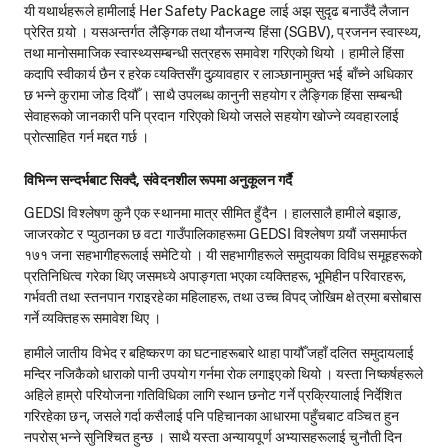
यी यथार्थहरूले हामीलाई Her Safety Package लाई अझ सुदृढ बनाउँदै लैजान
प्रेरित गर्‍यो । यसअन्तर्गत लैङ्गिक तथा यौनजन्य हिंसा (SGBV), प्रजनन स्वास्थ्य,
तथा मानोसमाजिक स्वास्थ्यसम्बन्धी सत्रहरू समावेश गरिएको थियो । हामीले हिंसा
कदापि स्वीकार्य छैन र हरेक व्यक्तिसँग दुव्र्यावहार र लाञ्छानामुक्त भई बाँच्ने अधिकार
छ भन्ने कुरामा जोड दियौँ । साथै उपलब्ध कानुनी सहयोग र लैङ्गिक हिंसा सम्बन्धी
सेवाहरूको जानकारी पनि प्रदान गरिएको थियो जसले सहयोग खोज्ने व्यवहारलाई
प्रोत्साहित गर्न मद्दत गर्छ ।
विभिन्न सन्दर्भबाट सिक्दै, संवेदनशील रूपमा अनुकूलन गर्दै
GEDSI विश्लेषण कुनै एक स्थानमा मात्र सीमित हुँदैन । हालसालै हामीले बझाङ,
जाजरकोट र प्युठानका छ वटा गाउँपालिकाहरूमा GEDSI विश्लेषण गर्‍यौं जसमार्फत
१७१ जना सहभागीहरूलाई समेटियो । यी सहभागीहरूले समुदायका विविध समूहहरूको
प्रतिनिधित्व गरेका थिए जसमध्ये अपाङ्गता भएका व्यक्तिहरू, भूमिहीन परिवारहरू,
गर्भवती तथा स्तनपान गराइरहेका महिलाहरू, तथा उच्च विपद् जोखिम क्षेत्रमा बसोबास
गर्ने व्यक्तिहरू समावेश थिए ।
हामीले जातीय विभेद र बहिष्करण का घटनाहरूबारे थाहा पायौँ जहाँ दलित समुदायलाई
मन्दिर नजिकैको धाराको पानी उपयोग गर्नमा रोक लगाइएको थियो । यस्ता निष्कर्षहरूले
अहिले हाम्रो परियोजना गतिविधिका लागि स्थान छनोट गर्ने प्रक्रियालाई निर्देशित
गरिरहेका छन्, जसले गर्दा कसैलाई पनि पहिचानका आधारमा पहुँचबाट वञ्चित हुन
नपरोस् भन्ने सुनिश्चित हुन्छ । साथै यस्ता अन्यायपूर्ण अभ्यासहरूलाई चुनौती दिन