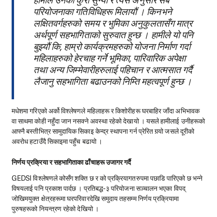
हामीले उनको कुरा सुन्यौं र त्यसै अनुसार सबै
परियोजनाका गतिविधिहरू मिलायौं । किनभने
लक्षितवर्गहरुको समय र भुमिका अनुकुलतासँग मात्र
अर्थपूर्ण सहभागिताको सुरुवात हुन्छ । हामीले यो पनि
बुझ्यौं कि, हाम्रो कार्यक्रमहरुको योजना निर्माण गर्दा
महिलाहरुको हेरचाह गर्ने भूमिका, पारिवारिक अपेक्षा
तथा अन्य जिम्मेवारीहरुलाई पहिचान र आत्मसात गर्दै
लैजानु सहभागिता बढाउनको निम्ति महत्वपूर्ण हुन्छ ।
मधेशमा गरिएको अर्को विश्लेषणले महिलाहरू र किशोरीहरू घरबाहिर जाँदा अभिभावक
वा साथमा कोही नहुँदा जान नसक्ने अवस्था रहेको देखायो । यसले हामीलाई उनीहरूको
आफ्नै बस्तीभित्र सामुदायिक सिकाइ केन्द्र स्थापना गर्न प्रेरित गर्‍यो जसले दूरीको
अवरोध हटाउँदै सिकाइमा पहुँच बढायो ।
निर्णय प्रक्रिया र सहभागिताका ढाँचाहरू उजागर गर्दै
GEDSI विश्लेषणले कोसँग शक्ति छ र को प्रक्रियागतरुपमा पछाडि पारिएको छ भन्ने
विषयलाई पनि प्रकाश पार्दछ । प्रतिबद्ध-३ परियोजना सञ्चालन भएका विपद्
जोखिमयुक्त क्षेत्रहरूमा घरपरिवारदेखि समुदाय तहसम्म निर्णय प्रक्रियामा
पुरुषहरूको नियन्त्रण रहेको देखियो ।