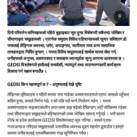
©
दिगो परिवर्तन मानिसहरूको गहिरो बुझाइबाट सुरु हुन्छ विशेषगरी सबैभन्दा जोखिम र
सीमान्तकृत समूहहरूको । प्रत्येक समुदाय विविध पहिचानहरूको सुन्दर समिश्रण हो
जसलाई लैङ्गिक अवस्था, उमेर, अपाङ्गता, जातीयता तथा अन्य सामाजिक
तत्वहरुद्वारा निर्मित हुन्छन् । यस्ता विविध समुदायलाई सार्थक रूपमा सेवा गर्न,
उनीहरूको अनुभव, आवश्यकता र कथाहरू ध्यानपूर्वक सुन्नु अत्यन्त आवश्यक छ ।
GEDSI विश्लेषणले हामीलाई समावेशी, न्यायपूर्ण तथा रूपान्तरणकारी कार्यक्रम
विकास गर्न सक्षम बनाउँछ ।
GEDSI किन महत्वपूर्ण छ ? - अदृश्यलाई देख्ने दृष्टि
लैङ्गिक भूमिकाहरू र गहिरो रूपमा जरा गाडेका असमानताहरूले प्रायः कसको पहुँचमा
शक्ति हुन्छ, कसले निर्णय गर्छ, र को पछि पर्छ भन्ने निर्धारण गर्छन् । यस्ता
असमानताहरू सङ्कटकालीन अवस्थामा अझ बढेको देखिन्छन् जहाँ जोखिममा रहेका
तथा सीमान्तकृत समूहहरूले बहिष्करणको उच्च जोखिम सामना गर्नुपर्छ । यसै कारण
PIN मा हरेक कार्यक्रम GEDSI विश्लेषणबाट सुरु गरिन्छ। यसले प्रायः
नजरअन्दाज गरिएका समूहहरूको वास्तविक अवस्था बुझ्न सहयोग पुर्‍याउँछ र हाम्रो
काममा उनीहरूलाई प्राथमिकतामा राख्न सुनिश्चित गर्दछ।