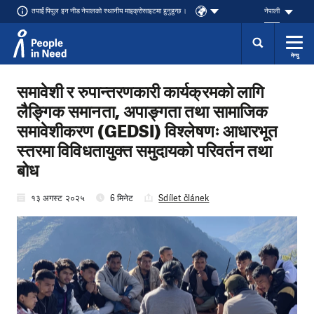
तपाईं पिपुल इन नीड नेपालको स्थानीय माइक्रोसाइटमा हुनुहुन्छ ।
नेपाली
मेन्यु
Přeskočit na obsah
समावेशी र रुपान्तरणकारी कार्यक्रमको लागि
लैङ्गिक समानता, अपाङ्गता तथा सामाजिक
समावेशीकरण (GEDSI) विश्लेषणः आधारभूत
स्तरमा विविधतायुक्त समुदायको परिवर्तन तथा
बोध
१३ अगस्ट २०२५
6 मिनेट
Sdílet článek