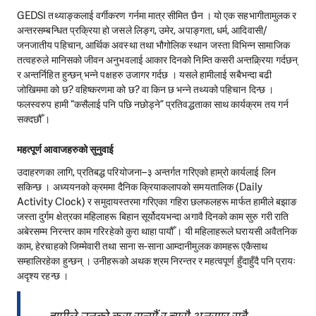
GEDSI तथ्याङ्कलाई वर्गीकरण गर्नमा मात्र सीमित छैन । यो एक सहभागीतामुलक र
अन्तरसम्बन्धित प्रक्रिया हो जसले लिङ्ग, उमेर, अपाङ्गता, धर्म, आदिवासी/
जनजातीय पहिचान, आर्थिक अवस्था तथा भौगोलिक स्थान जस्ता विभिन्न सामाजिक
तत्वहरुले मानिसको जीवन अनुभवलाई आकार दिनको निम्ति कसरी अन्तक्र्रिया गर्दछन्
र अन्तर्निहित हुन्छन् भन्ने पक्षहरु उजागर गर्दछ । यसले हामीलाई सबैभन्दा बढी
जोखिममा को छ? वहिष्करणमा को छ? वा किन छ भन्ने तथ्यको पहिचान दिन्छ ।
फलस्वरुप हामी “कसैलाई पनि पछि नछोड्ने” प्रतिवद्धताका साथ कार्यक्रम तय गर्न
सक्दछौँ ।
महत्पूर्ण आवाजहरुको सुनुवाई
उदाहरणका लागि, प्रतिबद्ध परियोजना–३ अन्तर्गत गरिएको हाम्रो कार्यलाई लिन
सकिन्छ । अध्ययनको क्रममा दैनिक क्रियाकलापको समयतालिक (Daily
Activity Clock) र समुदायस्तरमा गरिएका गहिरा छलफलहरू मार्फत हामीले बझाङ
जस्ता दुर्गम क्षेत्रका महिलाहरू बिहान सूर्योदयभन्दा अगावै दिनको काम सुरु गरी राति
अबेरसम्म निरन्तर काम गरिरहेको कुरा थाहा पायौँ । यी महिलाहरूले घरायसी अवैतनिक
काम, हेरचाहको जिम्मेवारी तथा साना स-साना आम्दानीमुलक कामहरू एकैसाथ
सम्हालिरहेका हुन्छन् । उनीहरूको अथक श्रम निरन्तर र महत्वपूर्ण हुँदाहुँदै पनि प्रायः
अदृश्य रहन्छ ।