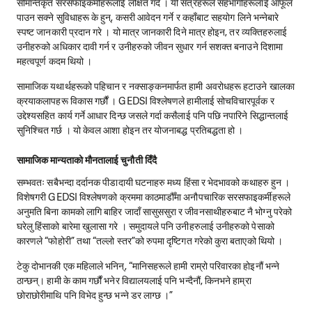
सीमान्तकृत सरसफाइकर्मीहरूलाई लक्षित गर्दै । यी सत्रहरूले सहभागीहरूलाई आफूले
पाउन सक्ने सुविधाहरू के हुन्, कसरी आवेदन गर्ने र कहाँबाट सहयोग लिने भन्नेबारे
स्पष्ट जानकारी प्रदान गरे । यो मात्र जानकारी दिने मात्र होइन, तर व्यक्तिहरुलाई
उनीहरुको अधिकार दावी गर्न र उनीहरुको जीवन सुधार गर्न सशक्त बनाउने दिशामा
महत्वपूर्ण कदम थियो ।
सामाजिक यथार्थहरूको पहिचान र नक्साङ्कनमार्फत हामी अवरोधहरू हटाउने खालका
क्रयाकलापहरू विकास गर्छौं । GEDSI विश्लेषणले हामीलाई सोचविचारपूर्वक र
उद्देश्यसहित कार्य गर्ने आधार दिन्छ जसले गर्दा कसैलाई पनि पछि नपारिने सिद्धान्तलाई
सुनिश्चित गर्छ । यो केवल आशा होइन तर योजनाबद्ध प्रतिबद्धता हो ।
सामाजिक मान्यताको मौनतालाई चुनौती दिँदै
सम्भवतः सबैभन्दा दर्दानक पीडादायी घटनाहरु मध्य हिंसा र भेदभावको कथाहरु हुन ।
विशेषगरी GEDSI विश्लेषणको क्रममा काठमाडौँमा अनौपचारिक सरसफाइकर्मीहरूले
अनुमति बिना कामको लागि बाहिर जादाँ सासुससुरा र जीवनसाथीहरुबाट नै भोग्नु परेको
घरेलु हिंसाको बारेमा खुलासा गरे । समुदायले पनि उनीहरुलाई उनीहरुको पेसाको
कारणले “फोहोरी” तथा “तल्लो स्तर”को रुपमा दृष्टिगत गरेको कुरा बताएको थियो ।
टेकु दोभानकी एक महिलाले भनिन्, “मानिसहरूले हामी राम्रो परिवारका होइनौं भन्ने
ठान्छन्। हामी के काम गर्छौं भनेर विद्यालयलाई पनि भन्दैनौं, किनभने हाम्रा
छोराछोरीमाथि पनि विभेद हुन्छ भन्ने डर लाग्छ ।”