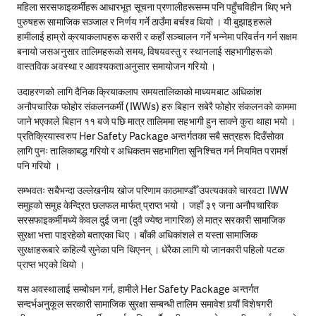
महिला सरसफाइकर्मीहरू आधारभूत सूचना प्रणालीहरूसम्म पनि पहुँचविहीन थिए भने
पुरुषहरू सामाजिक सञ्जाल र निर्णय गर्ने ठाउँमा बर्चश्व थियो । यी बुझाइहरूले
हामीलाई हाम्रो क्रयाकलापहरू कसरी र कहाँ सञ्चालन गर्ने भन्नेमा परिवर्तन गर्न सक्षम
बनायो जसअनुसार तालिमहरूको समय, विषयवस्तु र स्थानलाई सहभागीहरूको
वास्तविक अवस्था र आवश्यकताअनुसार समायोजन गरियो ।
उदाहरणको लागि दैनिक क्रियाकलाप समयतालिकाको माध्यमबाट अधिकांश
अनौपचारिक फोहोर संकलनकर्मी (IWWs) हरु बिहान सबेरै फोहोर संकलनको काममा
जाने भएकाले बिहान ११ बजे पछि मात्र तालिममा सहभागी हुन साक्ने कुरा थाहा भयो ।
प्रतिक्रियास्वरुप Her Safety Package अन्तर्गतका सबै सत्रहरू दिउँसोका
लागि पुनः तालिकाबद्ध गरियो र अधिकतम सहभागिता सुनिश्चित गर्न नियमित परामर्श
पनि गरियो ।
सम्भवतः सबैभन्दा उल्लेखनीय खोज परिणाम काठमाण्डौँ उपत्यकाको चारवटा IWW
समुहको समुह केन्द्रित छलफल मार्फत् प्राप्त भयो । जहाँ ३९ जना अनौपचारिक
सरसफाइकर्मीमध्ये केवल दुई जना (दुवै ज्येष्ठ नागरिक) ले मात्र सरकारी सामाजिक
सुरक्षा भत्ता पाइरहेको बताएका थिए । बाँकी अधिकांशले त यस्ता सामाजिक
सुरक्षाहरूबारे कहिल्यै सुनेका पनि थिएनन् । धेरैका लागि यो जानकारी पहिलो पटक
प्राप्त भएको थियो ।
यस अवस्थालाई सम्बोधन गर्न, हामीले Her Safety Package अन्तर्गत
सन्दर्भअनुकूल सरकारी सामाजिक सुरक्षा सम्बन्धी तालिम समावेश गर्‍यौं विशेषगरी